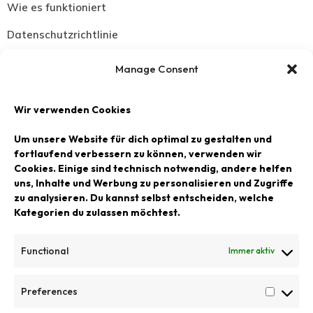
Wie es funktioniert
Datenschutzrichtlinie
Widerrufsbelehrung
Manage Consent
Versand Zahlungsbedingungen
Wir verwenden Cookies
SCHMUCK
Um unsere Website für dich optimal zu gestalten und
Halsketten
fortlaufend verbessern zu können, verwenden wir
Cookies. Einige sind technisch notwendig, andere helfen
Armbänder
uns, Inhalte und Werbung zu personalisieren und Zugriffe
zu analysieren. Du kannst selbst entscheiden, welche
Ohrringe
Kategorien du zulassen möchtest.
Ringe
Functional
Immer aktiv
LACKPRODUKTE
Preferences
Rechteckige Tabletts