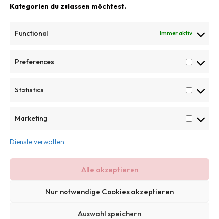
Ohrringe
Kategorien du zulassen möchtest.
Ringe
Functional
Immer aktiv
LACKPRODUKTE
Preferences
Rechteckige Tabletts
Quadratische Tabletts
Statistics
Runde Tabletts
Marketing
Boxen
KONTAKT AUFNEHMEN
Dienste verwalten
c.steen@steendesign.de
Alle akzeptieren
Nur notwendige Cookies akzeptieren
©
2025 SteenDesign. Alle Rechte vorbehalten
Auswahl speichern