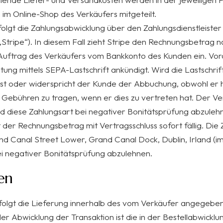
im Online-Shop des Verkäufers mitgeteilt.
rfolgt die Zahlungsabwicklung über den Zahlungsdienstleiste
Stripe“). In diesem Fall zieht Stripe den Rechnungsbetrag n
Auftrag des Verkäufers vom Bankkonto des Kunden ein. Vorabi
stung mittels SEPA-Lastschrift ankündigt. Wird die Lastsc
t oder widerspricht der Kunde der Abbuchung, obwohl er hier
 Gebühren zu tragen, wenn er dies zu vertreten hat. Der Ver
d diese Zahlungsart bei negativer Bonitätsprüfung abzuleh
st der Rechnungsbetrag mit Vertragsschluss sofort fällig. Di
d Canal Street Lower, Grand Canal Dock, Dublin, Irland (im F
i negativer Bonitätsprüfung abzulehnen.
en
erfolgt die Lieferung innerhalb des vom Verkäufer angege
i der Abwicklung der Transaktion ist die in der Bestellabwic