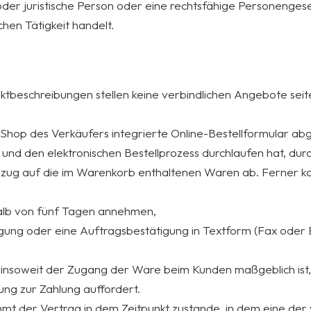
oder juristische Person oder eine rechtsfähige Personengesel
hen Tätigkeit handelt.
uktbeschreibungen stellen keine verbindlichen Angebote sei
Shop des Verkäufers integrierte Online-Bestellformular ab
und den elektronischen Bestellprozess durchlaufen hat, dur
 Bezug auf die im Warenkorb enthaltenen Waren ab. Ferner 
alb von fünf Tagen annehmen,
gung oder eine Auftragsbestätigung in Textform (Fax oder E
i insoweit der Zugang der Ware beim Kunden maßgeblich ist
ng zur Zahlung auffordert.
 der Vertrag in dem Zeitpunkt zustande, in dem eine der vor