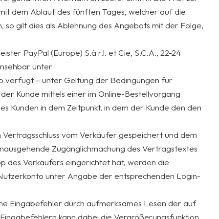
t dem Ablauf des fünften Tages, welcher auf die
so gilt dies als Ablehnung des Angebots mit der Folge,
ter PayPal (Europe) S.à r.l. et Cie, S.C.A., 22-24
insehbar unter
o verfügt – unter Geltung der Bedingungen für
er Kunde mittels einer im Online-Bestellvorgang
es Kunden in dem Zeitpunkt, in dem der Kunde den den
m Vertragsschluss vom Verkäufer gespeichert und dem
r hinausgehende Zugänglichmachung des Vertragstextes
p des Verkäufers eingerichtet hat, werden die
 Nutzerkonto unter Angabe der entsprechenden Login-
iche Eingabefehler durch aufmerksames Lesen der auf
n Eingabefehlern kann dabei die Vergrößerungsfunktion