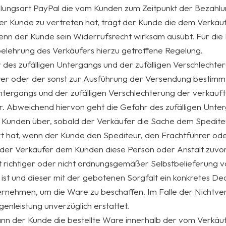
lungsart PayPal die vom Kunden zum Zeitpunkt der Bezahlung
 der Kunde zu vertreten hat, trägt der Kunde die dem Verk
t, wenn der Kunde sein Widerrufsrecht wirksam ausübt. Für d
elehrung des Verkäufers hierzu getroffene Regelung.
 des zufälligen Untergangs und der zufälligen Verschlecht
er oder der sonst zur Ausführung der Versendung bestimmte
Untergangs und der zufälligen Verschlechterung der verkau
 Abweichend hiervon geht die Gefahr des zufälligen Unterg
 Kunden über, sobald der Verkäufer die Sache dem Spedite
t hat, wenn der Kunde den Spediteur, den Frachtführer od
der Verkäufer dem Kunden diese Person oder Anstalt zuvor 
ht richtiger oder nicht ordnungsgemäßer Selbstbelieferung vo
n ist und dieser mit der gebotenen Sorgfalt ein konkretes D
nehmen, um die Ware zu beschaffen. Im Falle der Nichtver
enleistung unverzüglich erstattet.
 kann der Kunde die bestellte Ware innerhalb der vom Verk