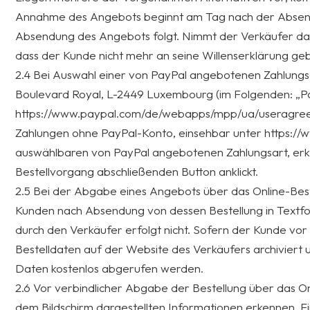
Annahme des Angebots beginnt am Tag nach der Absendu
Absendung des Angebots folgt. Nimmt der Verkäufer das 
dass der Kunde nicht mehr an seine Willenserklärung geb
2.4 Bei Auswahl einer von PayPal angebotenen Zahlungsart
Boulevard Royal, L-2449 Luxembourg (im Folgenden: „P
https://www.paypal.com/de/webapps/mpp/ua/useragreemen
Zahlungen ohne PayPal-Konto, einsehbar unter https://
auswählbaren von PayPal angebotenen Zahlungsart, erkl
Bestellvorgang abschließenden Button anklickt.
2.5 Bei der Abgabe eines Angebots über das Online-Bes
Kunden nach Absendung von dessen Bestellung in Textfor
durch den Verkäufer erfolgt nicht. Sofern der Kunde vor
Bestelldaten auf der Website des Verkäufers archivie
Daten kostenlos abgerufen werden.
2.6 Vor verbindlicher Abgabe der Bestellung über das 
dem Bildschirm dargestellten Informationen erkennen. E