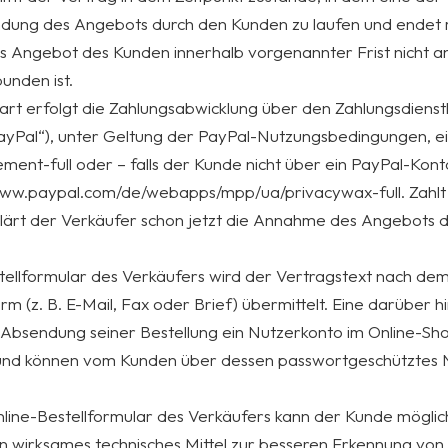
ng des Angebots durch den Kunden zu laufen und endet mi
Angebot des Kunden innerhalb vorgenannter Frist nicht an, 
unden ist.
 erfolgt die Zahlungsabwicklung über den Zahlungsdienstleis
ayPal“), unter Geltung der PayPal-Nutzungsbedingungen, e
t-full oder – falls der Kunde nicht über ein PayPal-Kont
www.paypal.com/de/webapps/mpp/ua/privacywax-full. Zahlt d
ärt der Verkäufer schon jetzt die Annahme des Angebots d
tellformular des Verkäufers wird der Vertragstext nach de
m (z. B. E-Mail, Fax oder Brief) übermittelt. Eine darübe
 Absendung seiner Bestellung ein Nutzerkonto im Online-Sho
rt und können vom Kunden über dessen passwortgeschütztes
Online-Bestellformular des Verkäufers kann der Kunde mögl
in wirksames technisches Mittel zur besseren Erkennung vo