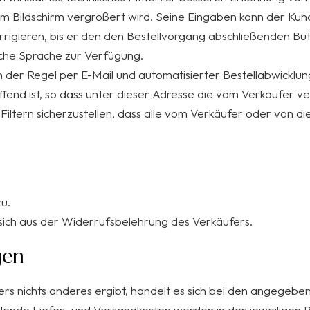
dem Bildschirm vergrößert wird. Seine Eingaben kann der Ku
rigieren, bis er den den Bestellvorgang abschließenden Butt
tsche Sprache zur Verfügung.
der Regel per E-Mail und automatisierter Bestellabwicklung 
ffend ist, so dass unter dieser Adresse die vom Verkäufer
ltern sicherzustellen, dass alle vom Verkäufer oder von di
zu.
ich aus der Widerrufsbelehrung des Verkäufers.
gen
ers nichts anderes ergibt, handelt es sich bei den angegebe
allende Liefer- und Versandkosten werden in der jeweilige