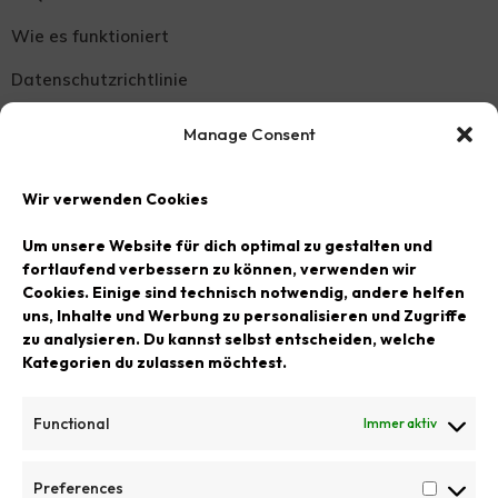
Wie es funktioniert
Datenschutzrichtlinie
Widerrufsbelehrung
Manage Consent
Versand Zahlungsbedingungen
Wir verwenden Cookies
SCHMUCK
Um unsere Website für dich optimal zu gestalten und
Halsketten
fortlaufend verbessern zu können, verwenden wir
Cookies. Einige sind technisch notwendig, andere helfen
Armbänder
uns, Inhalte und Werbung zu personalisieren und Zugriffe
zu analysieren. Du kannst selbst entscheiden, welche
Ohrringe
Kategorien du zulassen möchtest.
Ringe
Functional
Immer aktiv
LACKPRODUKTE
Preferences
Rechteckige Tabletts