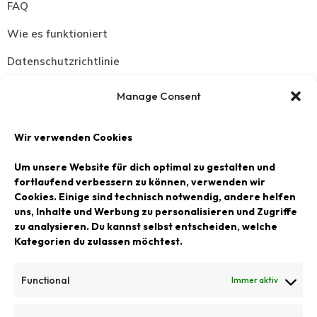
FAQ
Wie es funktioniert
Datenschutzrichtlinie
Widerrufsbelehrung
Manage Consent
Versand Zahlungsbedingungen
Wir verwenden Cookies
SCHMUCK
Um unsere Website für dich optimal zu gestalten und
Halsketten
fortlaufend verbessern zu können, verwenden wir
Cookies. Einige sind technisch notwendig, andere helfen
Armbänder
uns, Inhalte und Werbung zu personalisieren und Zugriffe
zu analysieren. Du kannst selbst entscheiden, welche
Ohrringe
Kategorien du zulassen möchtest.
Ringe
Functional
Immer aktiv
LACKPRODUKTE