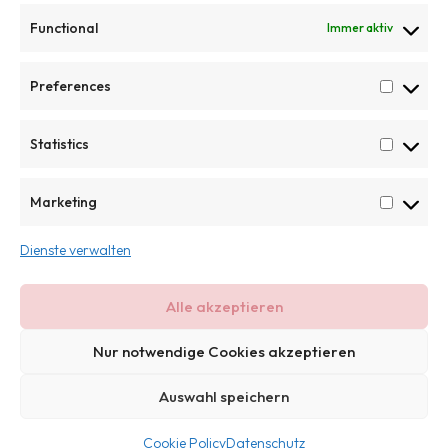
Ringe
Functional
Immer aktiv
LACKPRODUKTE
Preferences
Rechteckige Tabletts
Quadratische Tabletts
Statistics
Runde Tabletts
Marketing
Boxen
KONTAKT AUFNEHMEN
Dienste verwalten
c.steen@steendesign.de
Alle akzeptieren
Nur notwendige Cookies akzeptieren
©
2025 SteenDesign. Alle Rechte vorbehalten
Auswahl speichern
0
Cookie Policy
Datenschutz